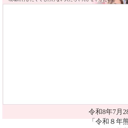
思っている人たちと手を取り合ってできる応援や手助けって
どんなことがあるんだろう？
行く以外のお手伝いって何があるんだろう？
ボク達の代わりに現場で頑張っていらっしゃる方を
応援する方法ってどんなこと？
…続きを読む
2026.07.29
令和8年熊
ティア活
令和8年7月
「令和８年