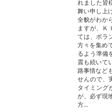
れました皆
舞い申し上
全貌がわか
ますが、Ｋ
ては、ボラ
方々を集め
るよう準備
震も続いて
路事情など
せんので、
タイミング
が、必ず現
方...