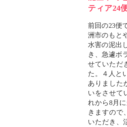
ティア24
前回の23便
洲市のもと
水害の泥出
き、急遽ボ
せていただ
た。４人と
ありました
いをさせて
れから8月
きますので
いただき、