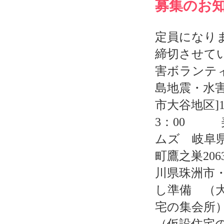
募集のお
定員になり
締切させて
害ボランテ
島地震・水
市大谷地区]
3：00 
ムズ 岐阜
町鷹之巣20
川県珠洲市
し準備 （
宅の集会所）
（仮設住宅のみ