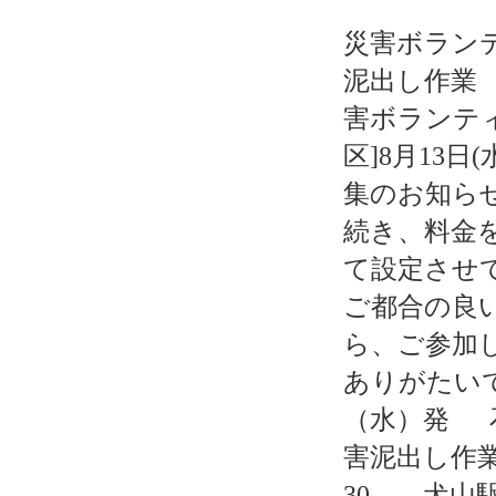
災害ボラン
泥出し作業
害ボランテ
区]8月13日(
集のお知ら
続き、料金
て設定させ
ご都合の良
ら、ご参加
ありがたいで
（水）発 
害泥出し
30 犬山