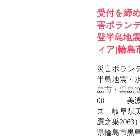
受付を締
害ボラン
登半島地
ィア[輪島
災害ボラン
半島地震・
島市・黒島]
00 美濃
ズ 岐阜県
鷹之巣206
県輪島市黒