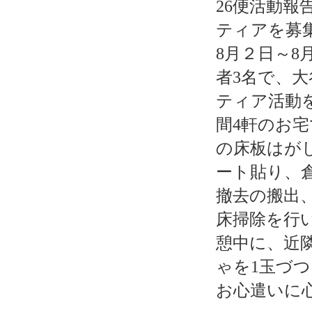
26便活動報
ティアを募
8月２日～8
者3名で、
ティア活動
間4軒のお
の床板はが
ート貼り、
撤去の搬出
床掃除を行
憩中に、近
ゃを1玉づ
お心遣いに心