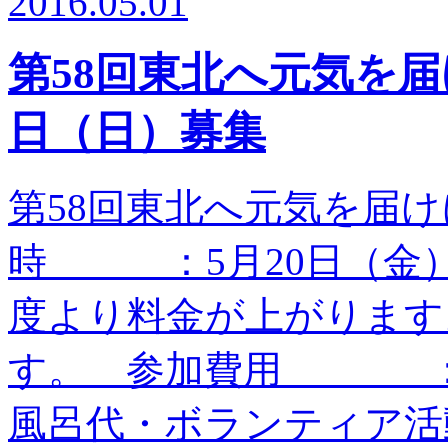
2016.05.01
第58回東北へ元気を届
日（日）募集
第58回東北へ元気を届
時 ：5月20日（金
度より料金が上がります
す。 参加費用 ：20
風呂代・ボランティア活