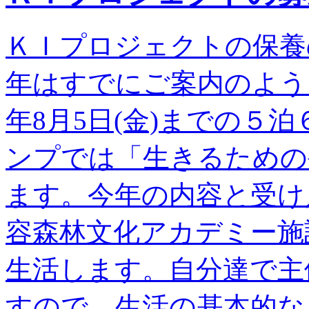
ＫＩプロジェクトの保養
年はすでにご案内のように20
年8月5日(金)までの５
ンプでは「生きるための
ます。今年の内容と受
容森林文化アカデミー施
生活します。自分達で主
すので、生活の基本的なこ