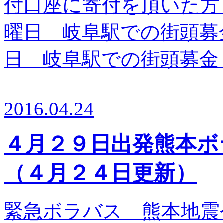
付口座に寄付を頂いた方 ２
曜日 岐阜駅での街頭募金 
日 岐阜駅での街頭募金 11
2016.04.24
４月２９日出発熊本ボ
（４月２４日更新）
緊急ボラバス 熊本地震