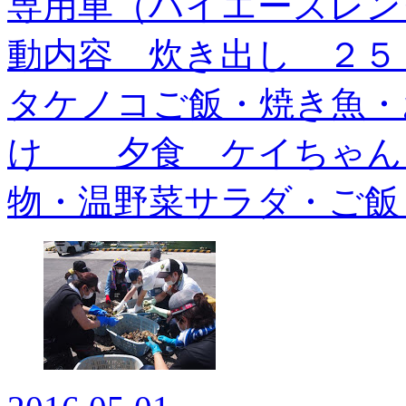
専用車（ハイエースレン
動内容 炊き出し ２
タケノコご飯・焼き魚・
け 夕食 ケイちゃん
物・温野菜サラダ・ご飯