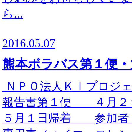
ら...
2016.05.07
熊本ボラバス第１便・
ＮＰＯ法人ＫＩプロジェ
報告書第１便 ４月２
５月１日帰着 参加者