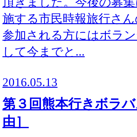
頂きました。今後の募集
施する市民時報旅行さん
参加される方にはボラン
して今までと...
2016.05.13
第３回熊本行きボラバ
由］