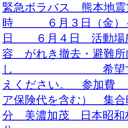
緊急ボラバス 熊本地震
時 ６月３日（金）～
日 ６月４日 活動場
容 がれき撤去・避難所
し 希望する活
えください。 参加費
ア保険代を含む） 集合
分 美濃加茂 日