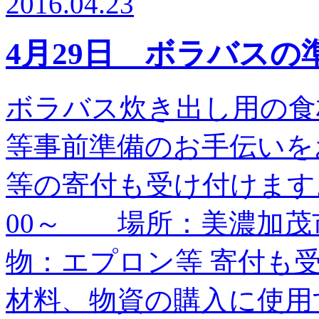
2016.04.23
4月29日 ボラバス
ボラバス炊き出し用の食
等事前準備のお手伝いを
等の寄付も受け付けます
00～ 場所：美濃加
物：エプロン等 寄付も
材料、物資の購入に使用