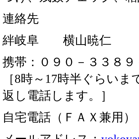
連絡先
絆岐阜 横山暁仁
携帯：０９０－３３８９
［
8
時～
17
時半ぐらいま
返し電話します。］
自宅電話（ＦＡＸ兼用）
メールアドレス：
yokoya