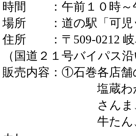
時間 ：午前１０時～
場所 ：道の駅「可児
住所 ：〒
509-0212
岐
（国道２１号バイパス沿
販売内容：
①
石巻各店舗
塩蔵わかめ、と
さんま、さば、
牛たん、牡蠣、