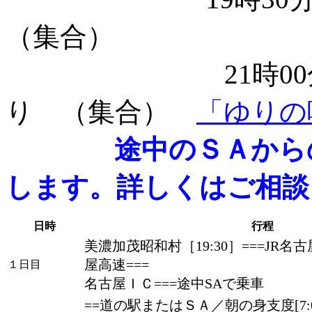
（集合）
21時0
り （集合）
「ゆりの
途中のＳＡから
します。詳しくはご相談
日時
行程
美濃加茂昭和村［19:30］===JR名古屋駅
屋高速===
１日目
名古屋ＩＣ===途中SAで乗車
==道の駅またはＳＡ／朝の身支度[7:00～