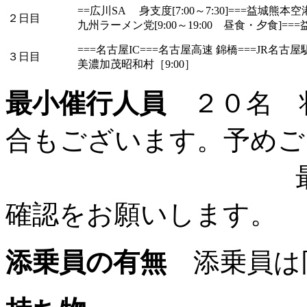
==広川SA 身支度[7:00～7:30]===益城熊本空港
２日目
九州ラーメン党[9:00～19:00 昼食・夕食]==
===名古屋IC===名古屋高速 錦橋===JR名古屋駅[8
３日目
美濃加茂昭和村［9:00］
最小催行人員
２０名 
合もございます。予めご
確認をお願いします。
添乗員の有無
添乗員は