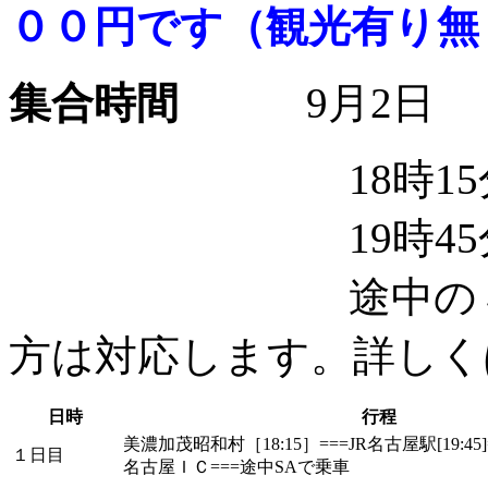
００円です（観光有り無
集合時間
9月2日
18時15分 美
19時45分 Ｊ
途中のＳＡから
方は対応します。詳しく
日時
行程
美濃加茂昭和村［18:15］===JR名古屋駅[19:45
１日目
名古屋ＩＣ===途中SAで乗車