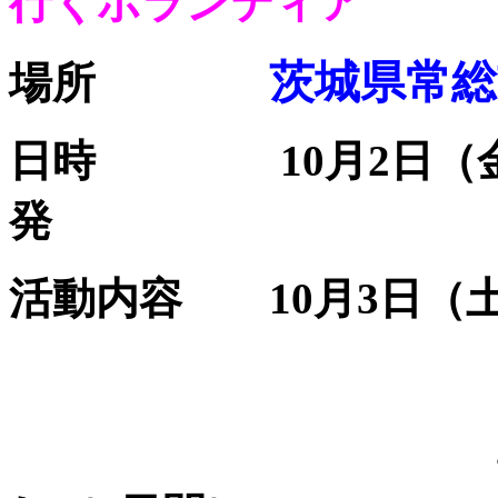
行くボランティア
茨城県常総
場所
日時
10
月
2
日
発
活動内容
10
月
3
日（