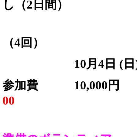
し（
2
日間）
（
4
回）
10
月
4
日
(
日
参加費
10,000
00