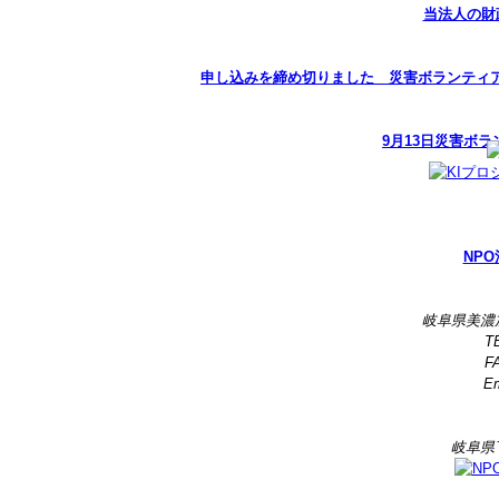
当法人の財
申し込みを締め切りました 災害ボランティア
9月13日災害ボ
NPO
岐阜県美濃
TE
FA
Em
岐阜県