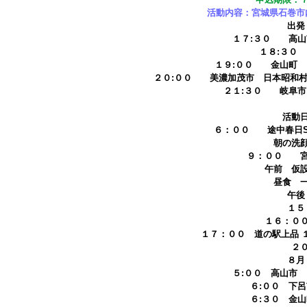
活動内容：宮城県石巻市
出発
１７:３０ 高山
１８:３０
１９:００ 金山町 
２０:００ 美濃加茂市 日本昭和
２１:３０ 岐阜市
活動
６：００ 途中春日
朝の洗顔や着替
９：００ 宮
午前 仮設住宅に
昼食 一緒に作
午後 紙芝居
１５
１６：０
１７：００ 道の駅上品 
２
８月
５:００ 高山
６:００ 
６:３０ 