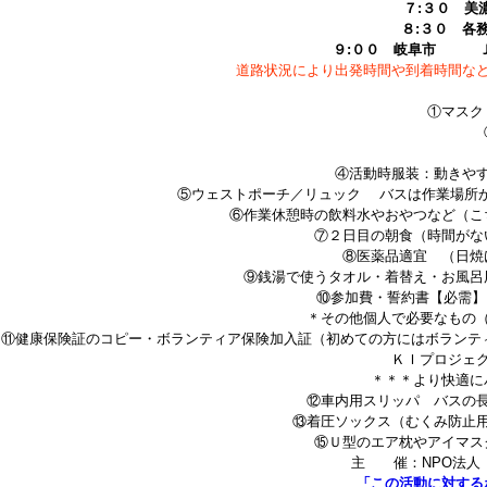
７:３０ 美
８:３０ 
９:００ 岐阜市 Ｊ
道路状況により出発時間や到着時間な
①マスク
④活動時服装：動きや
⑤ウェストポーチ／リュック バスは作業場所
⑥作業休憩時の飲料水やおやつなど（こ
⑦２日目の朝食（時間がな
⑧医薬品適宜 （日焼
⑨銭湯で使うタオル・着替え・お風呂
⑩参加費・誓約書【必需】
＊その他個人で必要なもの（
⑪健康保険証のコピー・ボランティア保険加入証（初めての方にはボランテ
ＫＩプロジェ
＊＊＊より快適に
⑫車内用スリッパ バスの
⑬着圧ソックス（むくみ防止
⑮Ｕ型のエア枕やアイマス
主 催：NPO法人 
「この活動に対する