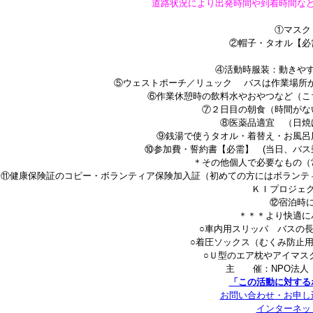
道路状況により出発時間や到着時間な
①マスク
②帽子・タオル【必
④活動時服装：動きや
⑤ウェストポーチ／リュック バスは作業場所
⑥作業休憩時の飲料水やおやつなど（こ
⑦２日目の朝食（時間がな
⑧医薬品適宜 （日焼
⑨銭湯で使うタオル・着替え・お風呂
⑩参加費・誓約書【必需】 (当日、バス
＊その他個人で必要なもの（
⑪健康保険証のコピー・ボランティア保険加入証（初めての方にはボランテ
ＫＩプロジェ
⑫宿泊時
＊＊＊より快適に
○車内用スリッパ バスの
○着圧ソックス（むくみ防止
○Ｕ型のエア枕やアイマス
主 催：NPO法人 
「この活動に対する
お問い合わせ・お申し
インターネッ