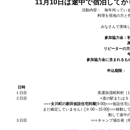
11月10日は途中で宿泊して
活動内容： 毎年伺ってい
料理を現地の方と作り、一
お餅
みなさんで美味しいもの
参加協力金：初
リピーターの方
参加協力金に含まれるも
申込期限
出発：
日時
１日目
美濃加茂昭和村［19
２日目
=道の駅またはＳＡ／
===
女川町の新田仮設住宅到着
[9:00]===仮
まだ確定していません）[９:00～15:00]===移動し
動して途中
３日目
===キャンプ場出発［8: