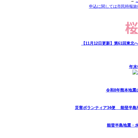
→
申込に関しては市民時報旅
【11月12日更新】第61回東
年末
令和8年熊本地震
災害ボランティア34便 能登半島
能登半島地震・水