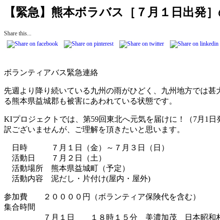
【緊急】熊本ボラバス［７月１日出発］
Share this...
ボランティアバス緊急連絡
先週より降り続いている九州の雨がひどく、九州地方では甚
る熊本県益城郡も被害にあわれている状態です。
KI
プロジェクトでは、第
59
回東北へ元気を届けに！（
7
月
1
日
訳ございませんが、ご理解を頂きたいと思います。
日時 ７月１日（金）～７月３日（日）
活動日 ７月２日（土）
活動場所 熊本県益城町（予定）
活動内容 泥だし・片付け
(
屋内・屋外
)
参加費 ２００００円（ボランティア保険代を含む）
集合時間
７月１日 １８時１５分 美濃加茂 日本昭和