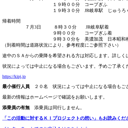
１９時００分 コープぎふ
１９時３０分
JR
岐阜駅 じゅうろ
帰着時間
７月
3
日 ８時３０分
JR
岐阜駅着
９時００分 コープぎふ着
９時３０分を 美濃加茂 日本昭和村
（到着時間は道路状況により、参考程度にご参照下さい）
途中のＳＡからの乗降を希望される方は対応します。詳しく
状況によっては中止になる場合もございます。予めご了承く
https://kipj.jp
最小催行人員
２０名 状況によっては中止になる場合もご
最新の情報はホームページで確認をお願いします。
添乗員の有無
添乗員は同行しません。
「この活動に対するＫＩプロジェクトの想い」もお読みくだ