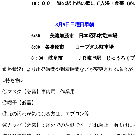
18：００ 道の駅上品の郷にて入浴・食事（約2
8月9日日曜日早朝
6:30 美濃加茂市 日本昭和村駐車場
8:00 各務原市 コープぎふ駐車場
8：30 岐阜市 ＪＲ岐阜駅 じゅうろくプ
道路状況により出発時間や到着時間などが変更される場合が
○持ち物○
①マスク【必需】車内用・作業用
②帽子【必需】
③服の汚れが気になる方は、エプロン等
④カッパ【必需】：屋外での活動です。汚れ防止・雨よけに