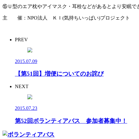
⑮Ｕ型のエア枕やアイマスク・耳栓などがあるとより安眠で
主 催：NPO法人 ＫＩ(気持ちいっぱい)プロジェクト
PREV
2015.07.09
【第51回】増便についてのお詫び
NEXT
2015.07.23
第52回ボランティアバス 参加者募集中！