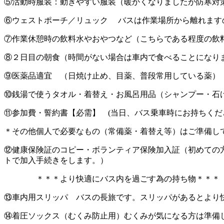
⑤活動時服装：動きやすい服装（暖かくなりましたが防寒対
⑥ウェストポーチ／リュック バスは作業場所から離れます
⑦作業休憩時の飲料水やおやつなど（こちらである程度の飲
⑧２日目の朝食（時間がない場合は車内で食べることになり
⑨医薬品適宜 （日焼け止め、目薬、普段常用している薬）
⑩銭湯で使うタオル・着替え・お風呂用品（シャンプー・石
⑪参加費・誓約書【必需】 (当日、バス乗車時にお持ちくだ
＊その他個人で必要なもの（常備薬・着替え等）はご準備し
⑫健康保険証のコピー・ボランティア保険加入証（初めての
トで加入手続きをします。）
＊＊＊より快適にバス内を過ごす為の持ち物＊＊＊
⑬車内用スリッパ バスの長旅です。スリッパがあるとより
⑭着圧ソックス（むくみ防止用）むくみが気になる方は準備