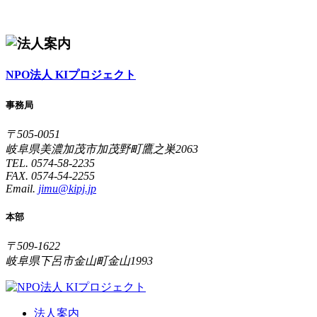
NPO法人 KIプロジェクト
事務局
〒505-0051
岐阜県美濃加茂市加茂野町鷹之巣2063
TEL. 0574-58-2235
FAX. 0574-54-2255
Email.
jimu@kipj.jp
本部
〒509-1622
岐阜県下呂市金山町金山1993
法人案内