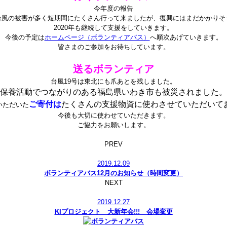
今年度の報告
台風の被害が多く短期間にたくさん行って来ましたが、復興にはまだかかりそ
2020年も継続して支援をしていきます。
今後の予定は
ホームページ（ボランティアバス）
へ順次あげていきます。
皆さまのご参加をお待ちしています。
送るボランティア
台風19号は東北にも爪あとを残しました。
保養活動でつながりのある福島県いわき市も被災されました。
ご寄付は
たくさんの支援物資に使わさせていただいて
いただいた
今後も大切に使わせていただきます。
ご協力をお願いします。
PREV
2019.12.09
ボランティアバス12月のお知らせ（時間変更）
NEXT
2019.12.27
KIプロジェクト 大新年会!!! 会場変更