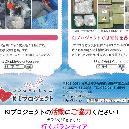
活動
ご協力
KIプロジェクトの
に
ください！
チラシができました!!
行くボランティア