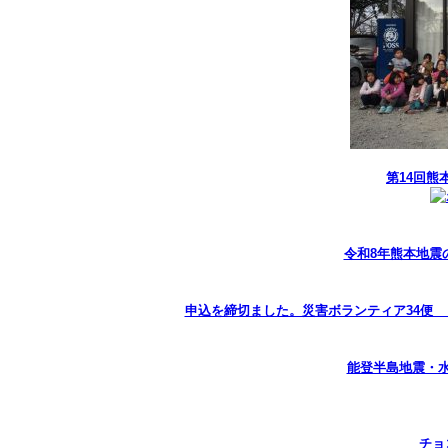
第14回熊
令和8年熊本地震
申込を締切ました。災害ボランティア34便 
能登半島地震・水
チョ