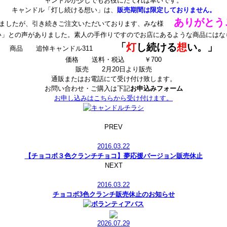
ャンドルが少しでもお役にたてれば幸いです。
キャンドル「灯し続ける想い」は、
販売期間は限定しておりません。
ありがとう
ぎましたが、引き続きご注文いただいております、みな様
い」との声がありました。素人の手作りですのでお店にあるような商品にはな
「
灯
し続ける
想
い。」
商品 追悼キャンドル311
価格 送料・税込 ￥700
販売 2月20日より販売
通販またはお電話にて受け付け致します。
お問い合わせ・ご購入は下記
お申込みフォーム
お申し込みはこちらから受け付けます。
PREV
2016.03.22
【チョコボ３色クランチチョコ】夢応援バージョン販売休止
NEXT
2016.03.22
チョコボ3色クランチ販売休止のお知らせ
2026.07.29