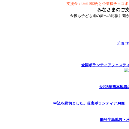
支援金：956,960円と企業様チョコボ
みなさまのご
今後も子ども達の夢への応援に繋
チョコ
全国ボランティアフェステ
令和8年熊本地震
申込を締切ました。災害ボランティア34便 
能登半島地震・水